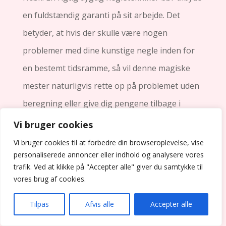
en fuldstændig garanti på sit arbejde. Det
betyder, at hvis der skulle være nogen
problemer med dine kunstige negle inden for
en bestemt tidsramme, så vil denne magiske
mester naturligvis rette op på problemet uden
beregning eller give dig pengene tilbage i
hånden!
Vi bruger cookies
Vi bruger cookies til at forbedre din browseroplevelse, vise
Men vent – her stopper festen ikke! For
personaliserede annoncer eller indhold og analysere vores
vedligeholdelse af skønhed kræver også
trafik. Ved at klikke på "Accepter alle" giver du samtykke til
vores brug af cookies.
opmærksomhed og pleje. Og netop derfor er
det ligeledes vigtigt at spørge om teknikerens
Tilpas
Afvis alle
Accepter alle
opfølgningspolitik. En professionel