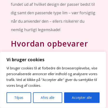
fundet ud af hvilket design der passer bedst til
dig samt den passende type lim – vær forsigtig
når du anvender den – ellers risikerer du
nemlig hurtigt legemskade!
Hvordan opbevarer
du neglelim for at
Vi bruger cookies
forlænge
Vi bruger cookies til at forbedre din browseroplevelse, vise
personaliserede annoncer eller indhold og analysere vores
holdbarheden?
trafik. Ved at klikke på "Accepter alle" giver du samtykke til
vores brug af cookies.
For at opretholde holdbarheden af din
Tilpas
Afvis alle
Accepter alle
kostbare neglelim er det uomgængeligt
essentielt at sikre korrekt opbevaring. Det er