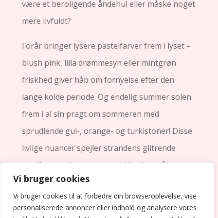
være et beroligende åndehul eller måske noget
mere livfuldt?
Forår bringer lysere pastelfarver frem i lyset –
blush pink, lilla drømmesyn eller mintgrøn
friskhed giver håb om fornyelse efter den
lange kolde periode. Og endelig summer solen
frem i al sin pragt om sommeren med
sprudlende gul-, orange- og turkistoner! Disse
livlige nuancer spejler strandens glitrende
sandkorn, solopgangens gyldne lysstråler samt
Vi bruger cookies
feriehumør uden ende!
Vi bruger cookies til at forbedre din browseroplevelse, vise
personaliserede annoncer eller indhold og analysere vores